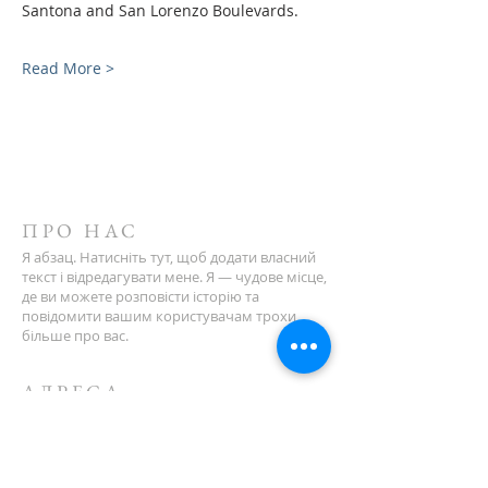
Santona and San Lorenzo Boulevards.
Read More >
ПРО НАС
Я абзац. Натисніть тут, щоб додати власний
текст і відредагувати мене. Я — чудове місце,
де ви можете розповісти історію та
повідомити вашим користувачам трохи
більше про вас.
АДРЕСА
123-456-7890
500 Террі Франсуа вул
Сан-Франциско, Каліфорнія 94158