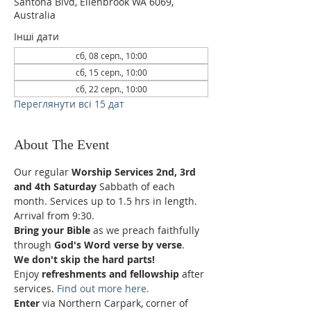
Santona Blvd, Ellenbrook WA 6069,
Australia
Інші дати
сб, 08 серп., 10:00
сб, 15 серп., 10:00
сб, 22 серп., 10:00
Переглянути всі 15 дат
About The Event
Our regular 
Worship Services 2nd, 3rd 
and 4th Saturday
 Sabbath of each 
month. Services up to 1.5 hrs in length.
Arrival from 9:30.
Bring your Bible
 as we preach faithfully 
through 
God's Word verse by verse
.
We don't skip the hard parts!
Enjoy 
refreshments and fellowship
 after 
services. 
Find out more here.
Enter 
via Northern Carpark, corner of 