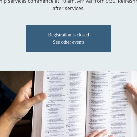
ip services commence at 10 am. Arrival from 9:30. Refres
after services.
Registration is closed
See other events