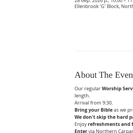
28 бер. 2026 р., 10:00 – 
Ellenbrook 'G' Block, Nort
About The Even
Our regular 
Worship Serv
length.
Arrival from 9:30.
Bring your Bible
 as we pr
We don't skip the hard p
Enjoy 
refreshments and 
Enter 
via Northern Carpar