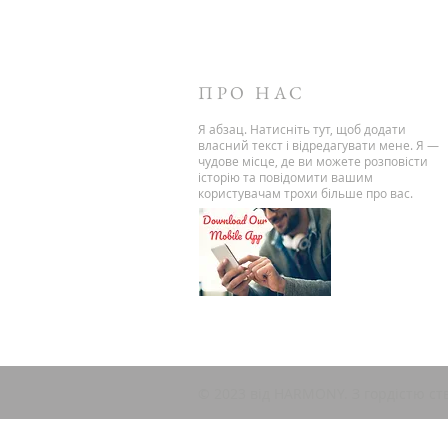
ПРО НАС
Я абзац. Натисніть тут, щоб додати
власний текст і відредагувати мене. Я —
чудове місце, де ви можете розповісти
історію та повідомити вашим
користувачам трохи більше про вас.
© 2023 від HARMONY. З гордістю с