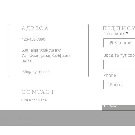
АДРЕСА
ПІДПИС
First name
123-456-7890
500 Террі Франсуа вул
Введіть тут св
Сан-Франциско, Каліфорнія
94158
info@mysite.com
Phone
CONTACT
(08) 6373 9154
творено с
Wix.com