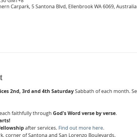
11:30 GMT+8
hern Carpark, 5 Santona Blvd, Ellenbrook WA 6069, Australia
t
ices 2nd, 3rd and 4th Saturday
 Sabbath of each month. Ser
each faithfully through 
God's Word verse by verse
.
arts!
fellowship
 after services. 
Find out more here.
k, corner of Santona and San Lorenzo Boulevards.