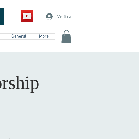
Увійти
General
More
rship