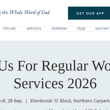
 the Whole Word of God
GET OUR APP
ПРО НАС
SERVICES
SERMONS
ПОДІЇ
КОНТАКТ
 Us For Regular Wo
Services 2026
сб, 28 бер.
  |  
Ellenbrook 'G' Block, Northern Carpark