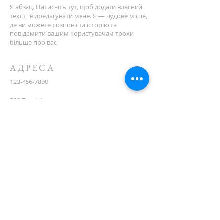
Я абзац. Натисніть тут, щоб додати власний
текст і відредагувати мене. Я — чудове місце,
де ви можете розповісти історію та
повідомити вашим користувачам трохи
більше про вас.
АДРЕСА
123-456-7890
500 Террі Франсуа вул
Сан-Франциско, Каліфорнія 94158
info@mysite.com
CONTACT
(08) 6373 9154
ПІДПИСУЙТЕСЯ НА
ПОШТУ
First name