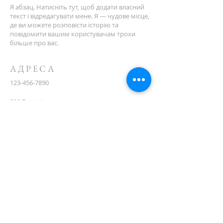
Я абзац. Натисніть тут, щоб додати власний
текст і відредагувати мене. Я — чудове місце,
де ви можете розповісти історію та
повідомити вашим користувачам трохи
більше про вас.
АДРЕСА
123-456-7890
500 Террі Франсуа вул
Сан-Франциско, Каліфорнія 94158
info@mysite.com
CONTACT
(08) 6373 9154
ПІДПИСУЙТЕСЯ НА
ПОШТУ
First name