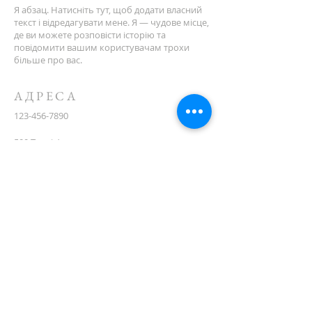
Я абзац. Натисніть тут, щоб додати власний
текст і відредагувати мене. Я — чудове місце,
де ви можете розповісти історію та
повідомити вашим користувачам трохи
більше про вас.
АДРЕСА
123-456-7890
500 Террі Франсуа вул
Сан-Франциско, Каліфорнія 94158
info@mysite.com
CONTACT
(08) 6373 9154
ПІДПИСУЙТЕСЯ НА
ПОШТУ
First name