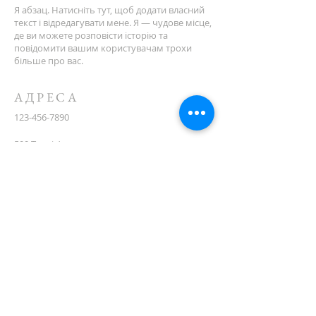
Я абзац. Натисніть тут, щоб додати власний
текст і відредагувати мене. Я — чудове місце,
де ви можете розповісти історію та
повідомити вашим користувачам трохи
більше про вас.
АДРЕСА
123-456-7890
500 Террі Франсуа вул
Сан-Франциско, Каліфорнія 94158
info@mysite.com
CONTACT
(08) 6373 9154
ПІДПИСУЙТЕСЯ НА
ПОШТУ
First name