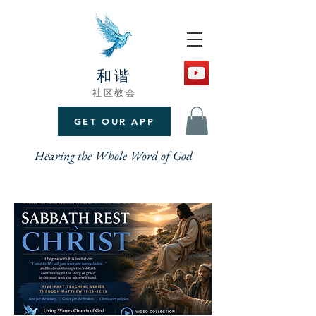
和谐
社区教会
GET OUR APP
Hearing the Whole Word of God