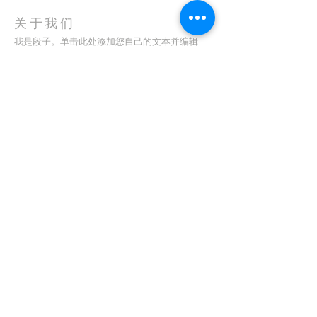
关于我们
我是段子。单击此处添加您自己的文本并编辑
我。我是您讲述故事并让您的用户更多地了解您
的好地方。
地址
123-456-7890
特里弗朗索瓦街 500 号
加利福尼亚州旧金山 94158
info@mysite.com
CONTACT
(08) 6373 9154
订阅电子邮件
First name