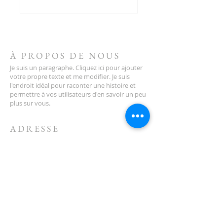
À PROPOS DE NOUS
Je suis un paragraphe. Cliquez ici pour ajouter
votre propre texte et me modifier. Je suis
l'endroit idéal pour raconter une histoire et
permettre à vos utilisateurs d'en savoir un peu
plus sur vous.
ADRESSE
123-456-7890
500, rue Terry François
San Francisco, Californie 94158
info@monsite.com
CONTACT