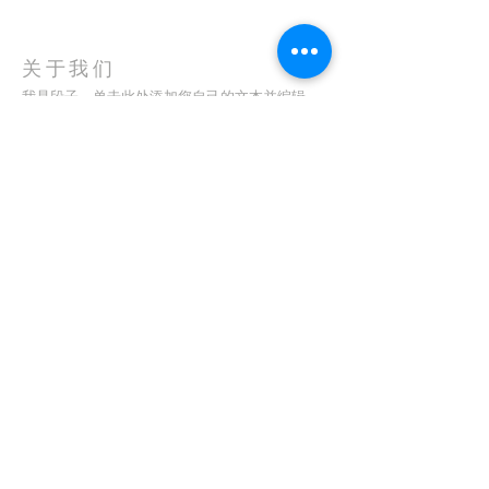
关于我们
我是段子。单击此处添加您自己的文本并编辑
我。我是您讲述故事并让您的用户更多地了解您
的好地方。
地址
123-456-7890
特里弗朗索瓦街 500 号
加利福尼亚州旧金山 94158
info@mysite.com
CONTACT
(08) 6373 9154
订阅电子邮件