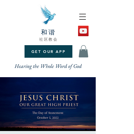
和谐
社区教会
GET OUR APP
Hearing the Whole Word of God