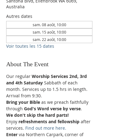
Santona Blvd, Ellenbrook WA 6069,
Australia
Autres dates
sam. 08 août, 10:00
sam. 15 août, 10:00
sam. 22 août, 10:00
Voir toutes les 15 dates
About The Event
Our regular 
Worship Services 2nd, 3rd 
and 4th Saturday
 Sabbath of each 
month. Services up to 1.5 hrs in length.
Arrival from 9:30.
Bring your Bible
 as we preach faithfully 
through 
God's Word verse by verse
.
We don't skip the hard parts!
Enjoy 
refreshments and fellowship
 after 
services. 
Find out more here.
Enter 
via Northern Carpark, corner of 