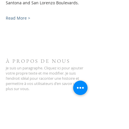
Santona and San Lorenzo Boulevards.
Read More >
À PROPOS DE NOUS
Je suis un paragraphe. Cliquez ici pour ajouter
votre propre texte et me modifier. Je suis
l'endroit idéal pour raconter une histoire et
permettre à vos utilisateurs d'en savoir un peu
plus sur vous.
ADRESSE
123-456-7890
500, rue Terry François
San Francisco, Californie 94158