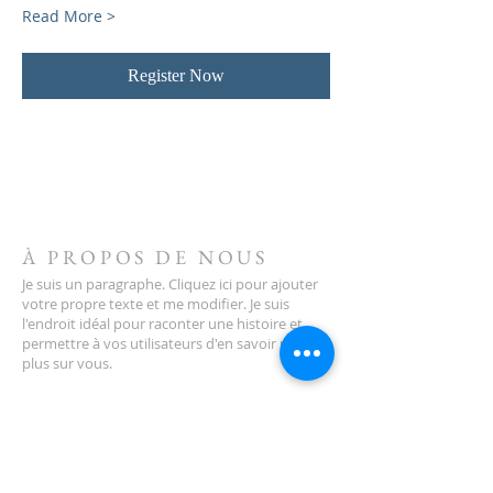
Read More >
Register Now
À PROPOS DE NOUS
Je suis un paragraphe. Cliquez ici pour ajouter
votre propre texte et me modifier. Je suis
l'endroit idéal pour raconter une histoire et
permettre à vos utilisateurs d'en savoir un peu
plus sur vous.
ADRESSE
123-456-7890
500, rue Terry François