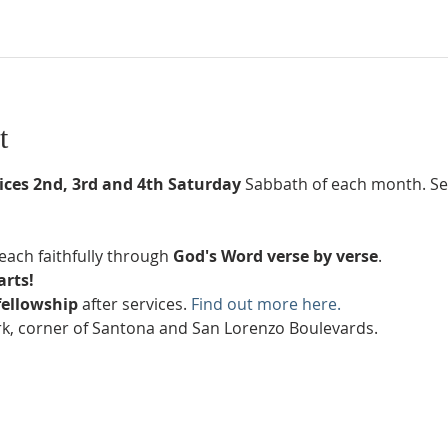
t
ices 2nd, 3rd and 4th Saturday
 Sabbath of each month. Ser
each faithfully through 
God's Word verse by verse
.
arts!
fellowship
 after services. 
Find out more here.
k, corner of Santona and San Lorenzo Boulevards.