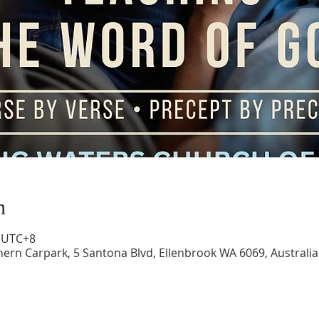
n
0 UTC+8
hern Carpark, 5 Santona Blvd, Ellenbrook WA 6069, Australia