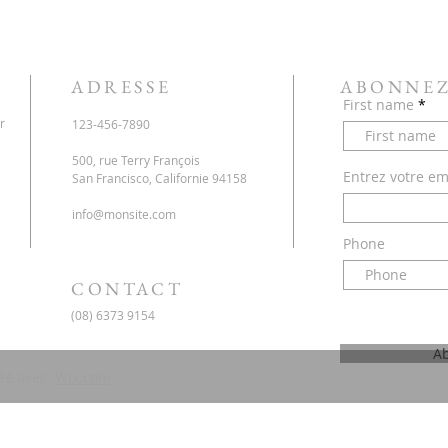
ADRESSE
ABONNEZ
First name
r
123-456-7890
500, rue Terry François
Entrez votre ema
San Francisco, Californie 94158
info@monsite.com
Phone
CONTACT
(08) 6373 9154
A
réé avec
Wix.com