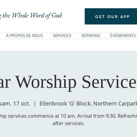
 the Whole Word of God
GET OUR APP
À PROPOS DE NOUS
SERVICES
SERMONS
ÉVÉNEMENTS
ar Worship Service
sam. 17 oct.
  |  
Ellenbrook 'G' Block, Northern Carpar
ip services commence at 10 am. Arrival from 9:30. Refres
after services.