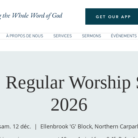
 the Whole Word of God
GET OUR APP
À PROPOS DE NOUS
SERVICES
SERMONS
ÉVÉNEMENTS
: Regular Worship 
2026
sam. 12 déc.
  |  
Ellenbrook 'G' Block, Northern Carpar