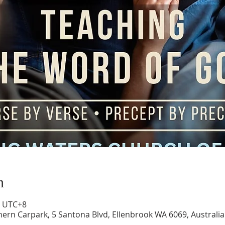
n
0 UTC+8
hern Carpark, 5 Santona Blvd, Ellenbrook WA 6069, Australia