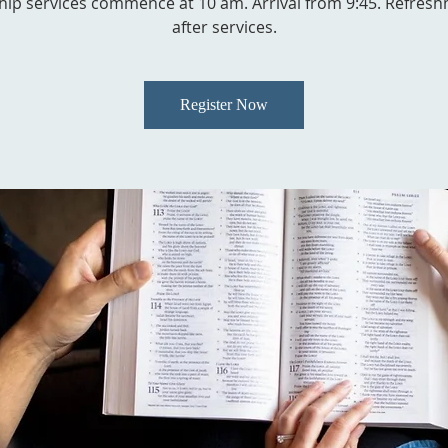
ip services commence at 10 am. Arrival from 9:45. Refres
after services.
Register Now