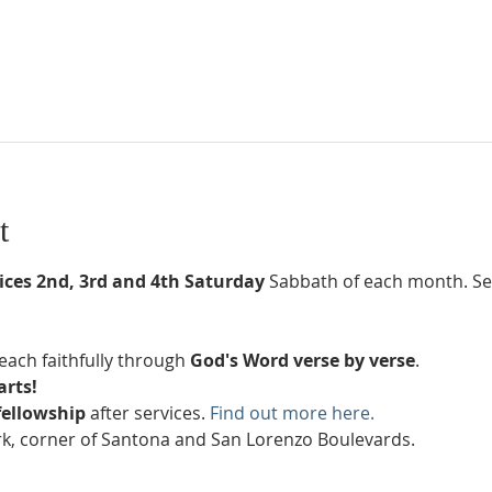
t
ices 2nd, 3rd and 4th Saturday
 Sabbath of each month. Ser
each faithfully through 
God's Word verse by verse
.
arts!
fellowship
 after services. 
Find out more here.
k, corner of Santona and San Lorenzo Boulevards.